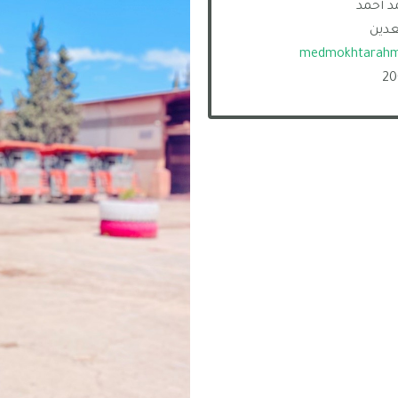
د أحمد
عدين
medmokhtarahm