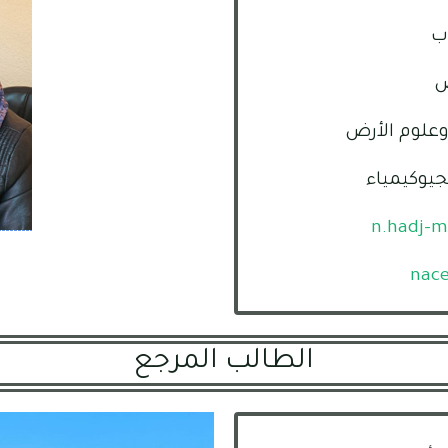
ب
ض
وعلوم الأرض
جيوكيمياء
n.hadj-
nac
الطالب المرجع