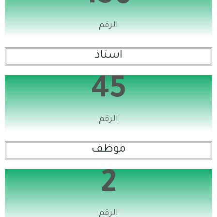
الرقم
استاذ
45
الرقم
موظف
2
الرقم