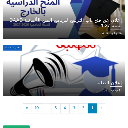
إعلان عن فتح باب الترشح لبرنامج المنح الألمانية DAAD
لسنة 2027
14 يوليو، 2026
غير مصنف
إعلان للطلبة
12 يوليو، 2026
»
70
...
5
4
3
2
1
«
ركية قصيرة