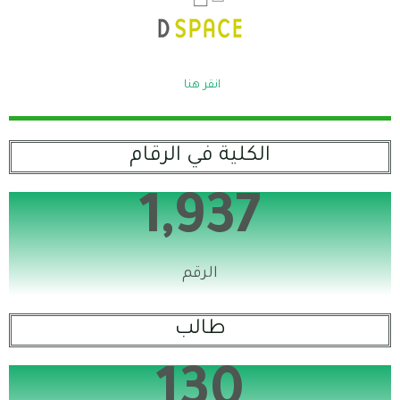
انقر هنا
الكلية في الرقام
1,937
الرقم
طالب
130