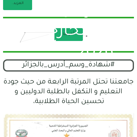
المزيد..
لمدى لإجراء
ربص بالخارج
أُنقر هنا
2026
#شهادة_وسم_أدرس_بالجزائر
جامعتنا تحتل المرتبة الرابعة من حيث جودة
التعليم و التكفل بالطلبة الدوليين و
تحسين الحياة الطلابية،