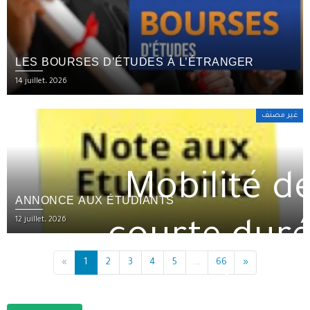
LES BOURSES D’ÉTUDES À L’ÉTRANGER
14 juillet، 2026
غير مصنف
Mobilité d
ANNONCE AUX ÉTUDIANTS
12 juillet، 2026
courte dur
«
1
2
3
4
5
...
66
»
pour stage 