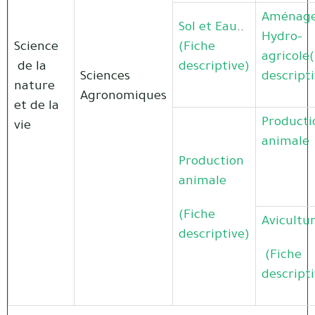
Aménag
Sol et Eau
..
Hydro-
Science
(Fiche
agricole
de la
descriptive)
Sciences
descripti
nature
Agronomiques
et de la
Producti
vie
animale
Production
animale
(Fiche
Avicultu
descriptive)
(Fiche
descripti