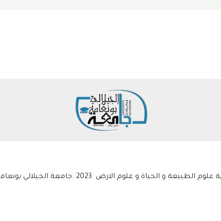
ياة و علوم الارض 2023 .جامعة الجيلالي بونعامة خميس مليانة