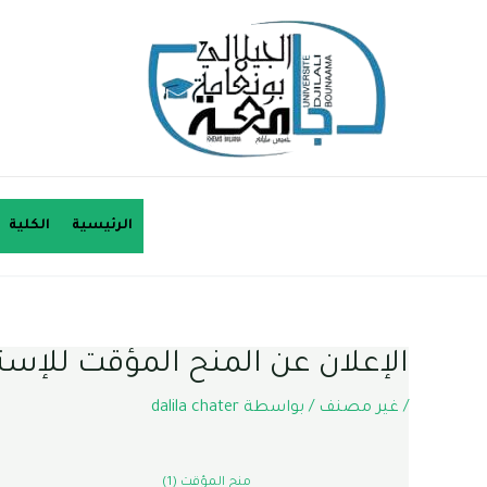
خطي
لى
لمحتوى
الرئيسية
الكلية
الإعلان عن المنح المؤقت للإستشارة ر
/
غير مصنف
/ بواسطة
dalila chater
منح المؤقت (1)