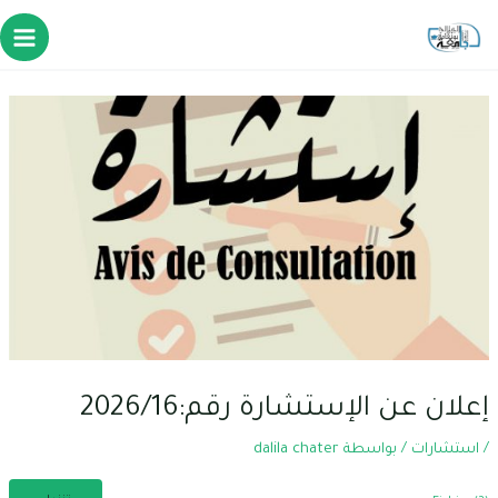
خطي
لى
Main
لمحتوى
enu
إعلان عن الإستشارة رقم:2026/16
/
استشارات
/ بواسطة
dalila chater