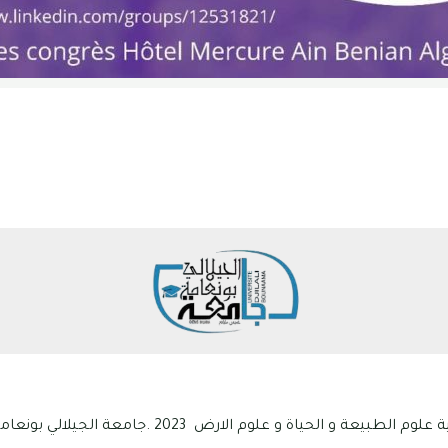
ياة و علوم الارض 2023 .جامعة الجيلالي بونعامة خميس مليانة