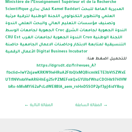
Ministère de l’Enseignement Supérieur et de la Recherche
المديرية العامة للبحث
كمال بداري Kamel Baddari
Scientifique
العلمي والتطوير التكنولوجي
اللجنة الوطنية لترقية مرئية
وتصنيف مؤسسات التعليم العالي والبحث العلمي
الندوة
الندوة الجهوية لجامعات الشرق
الجهوية لجامعات الوسط Cruc
اللجنة الوطنية
الندوة الجهوية لجامعات الغرب Cruo
CRU Est
التنسيقية لمتابعة الابتكار وحاضنات الاعمال الجامعية
حاضنة
الأعمال الرقمية Digital Business Incubator
للتحميل اضغط هنا:
https://dgrsdt.dz/fr/revues_A?
fbclid=IwY2xjawKRKW9leHRuA2FlbQIxMQBicmlkETE3bVlSZWxE
UTl1NVloblVwAR6HhEg2SrPZMEFnkQxGYUIbfWhzCDOHk97HIVW
bRx-hMoMYi62aPcLdWE8BIA_aem_rnHnD5SOP2pf3pJ4idY8xg
→
المقالة السابقة
المقالة التالية
←