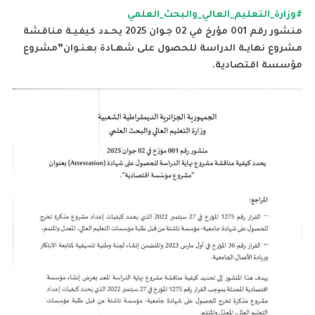
#وزارة_التعليم_العالي_والبحث_العلمي
منشور رقم 001 مؤرخ في 02 جـوان 2025 يحـدد كيفيـة مناقشة
مشروع نهايـة الدراسة للحصول على شهـادة بعنـوان”مشروع
مؤسسة اقتصادية.