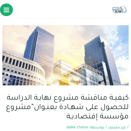
كيفيـة مناقشة مشروع نهايـة الدراسة
للحصول على شهـادة بعنـوان”مشروع
مؤسسة إقتصاديـة
/
غير مصنف
/ بواسطة
dalila chater