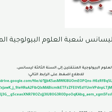
 ليسانس شعبة العلوم البيولوجية المن
علوم البيولوجية المنتقلين إلى السنة الثالثة ليسانس.
للاطلاع اضغط على الرابط التالي:
//drive.google.com/file/d/1JjbK5asMWKI8UOmEOPQns-H6zRfBqSL
Y2xjawK_j_9leHRuA2FlbQIxMABicmlkETFzZFE0VEdYUmVPdnpLTj
Kj3G__gSceaoXNR78OZxjj3lU80G3R0DpoOqKAbg_aem_xgm5Fss