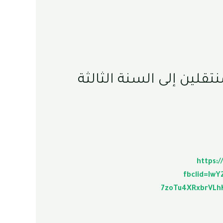
تقلين إلى السنة الثالثة
https:
fbclid=Iw
7zoTu4XRxbrVLh