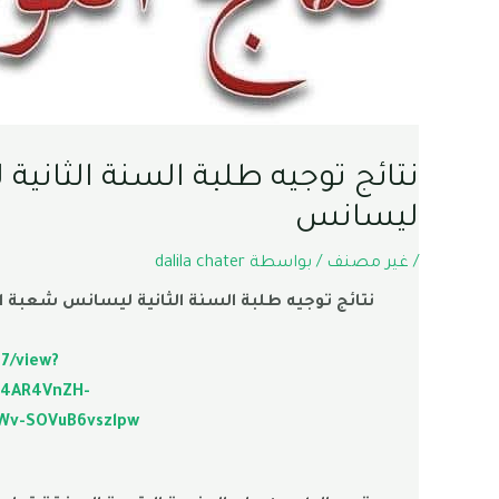
نتائج توجيه طلبة السنة الثانية
ليسانس
/
غير مصنف
/ بواسطة
dalila chater
نتائج توجيه طلبة السنة الثانية ليسانس شعبة ال
7/view?
M4AR4VnZH-
Wv-SOVuB6vszlpw