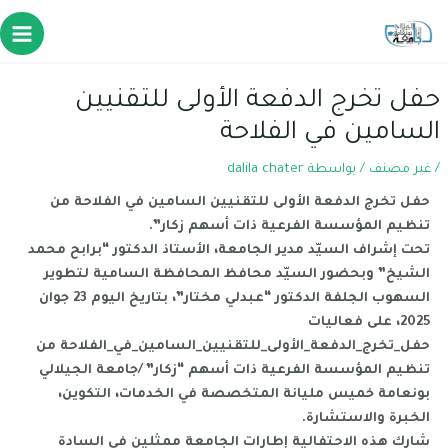
حفل تخرج الدفعة الأولى للتقنيين
السامين في الفلاحة
/
غير مصنف
/ بواسطة
dalila chater
حفل تخرج الدفعة الأولى للتقنيين السامين في الفلاحة من
تنظيم المؤسسة الفرعية ذات أسهم زكار”.
تحت إشراف السيّد مدير الجامعة، الأستاذ الدكتور “برابح محمد
الشيخ” وبحضور السيّد محافظ المحافظة السامية لتطوير
السهوب الجلفة الدكتور “عبدلي مختار”، بتاريخ اليوم 23 جوان
2025، على فعاليات
حفل_تخرج_الدفعة_الأولى_للتقنيين_السامين_في_الفلاحة من
تنظيم المؤسسة الفرعية ذات أسهم “زكار” /جامعة الجيلالي
بونعامة خميس مليانة المتخصصة في الخدمات، التكوين،
الخبرة والاستشارة.
شارك هذه الاحتفالية إطارات الجامعة ممثلين في السادة