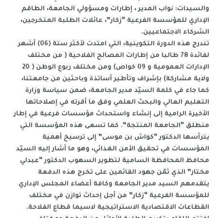
والسيدات: نواب المدير ، إطارات ومسؤولي الجامعة، الطاقم
الإداري للمؤسسة الفرعية “زكار”، عائلات الطلبة المتخرجين،
الشركاء الاجتماعيين.
تندرج هذه الدورة التكوينية، التي امتدت لأكثر ستة (06) أشهر
لفائدة 78 طالبا من إطارات المصالح الفلاحية ( من مختلف
الإدارات العمومية و 09 خواص) ومن مختلف ربوع الوطن ( 20
ولاية مشاركة) بإشراف وتأطير أساتذة وباحثين من جامعتنا،
كما جاء في كلمة السيّد مدير الجامعة، ضمن سياسة وزارة
التعليم العالي والبحث العلمي وفق ما أقرته في إصلاحاتها
الأخيرة الرامية إلى إنشاء واستحداث مؤسسات فرعية في إطار
منطلق “الجامعة المنتجة”. كما تسعى هذه المؤسسة التي
يترأسها الدكتور “كواش بن موسى” إلى ترسيخ أهمية
المؤسسات في تحقيق الأمن الغذائي، وهو ما أشار إليه السيّد
محافظ المحافظة السامية لتطوير السهوب الدكتور “عبدلي
مختار” الذي ثمّن جهود القائمين على تخرج هذه الدفعة
يتقدمهم السيد مدير الجامعة وكافة أعضاء المجلس الإداري
للمؤسسة الفرعية “زكار” من أجل إحداث توازن في مختلف
القطاعات الاقتصادية الاستراتيجية لاسيما قطاع الفلاحة.