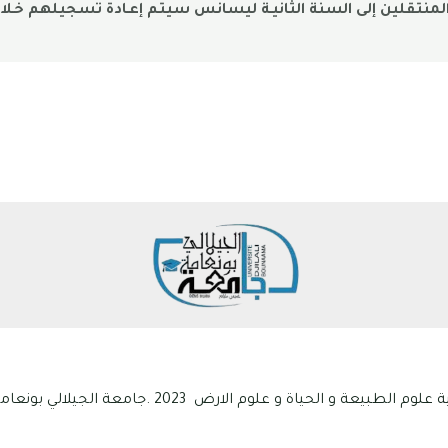
المنتقلين إلى السنة الثانيـة ليسانس سيتم إعـادة تسجيلهم خـل
ياة و علوم الارض 2023 .جامعة الجيلالي بونعامة خميس مليانة