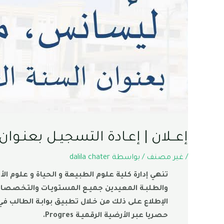
إعــلان | إعـادة التسجيـل بعنـوان السن
/
غير مصنف
/ بواسطة
dalila chater
تنهي إدارة كلية علوم الطبيعة و الحياة و علوم الأ
حصريا عبر الأرضية الرقميـة Progres.