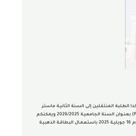
ا الطلبة المنتقلين إلى السنة الثانيـة ماستر
والطلبـة المعيدين جميـع المستويـات والتخصصات، أنـه تم إعـادة تسجيلهم على الأرضية الرقميـة بورغرس (Progres) بعنـوان السنة الجامعيـة 2026/2025 ويمكنكم
الإطلاع على ذلك من خـلال تطبيق بوابـة الطالب في خانـة تسجيـلاتي وعمليـة دفع حقوق التسجيـل تكون إبتـداءً من يوم 16 جويليـة 2025 باستعمـال البطاقـة الذهبيـة