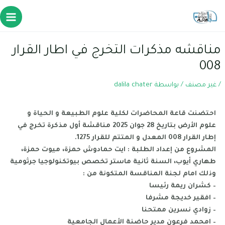
مناقشه مذكرات التخرج في اطار القرار
008
/
غير مصنف
/ بواسطة
dalila chater
احتضنت قاعة المحاضرات لكلية علوم الطبيعة و الحياة و
علوم الأرض بتاريخ 28 جوان 2025 مناقشة أول مذكرة تخرج في
إطار القرار 008 المعدل و المتتم للقرار 1275.
المشروع من إعداد الطلبة : ايت حمادوش حمزة، ميوت حمزة،
طهاري أيوب، السنة ثانية ماستر تخصص بيوتكنولوجيا جرثومية
وذلك امام لجنة المناقسة المتكونة من :
– كشران ريمة رئيسا
– افقير خديجة مشرفا
– زوادي نسرين ممتحنا
– امحمد فرعون مدير حاضنة الأعمال الجامعية