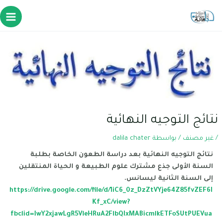
نتائج التوجيه النهائية
/
غير مصنف
/ بواسطة
dalila chater
نتائج التوجيه النهائية بعد دراسة الطعون الخاصة بطلبة
السنة الأولى جذع مشترك علوم الطبيعة و الحياة المنتقلين
إلى السنة الثانية ليسانس.
https://drive.google.com/file/d/1iC6_0z_DzZtVYje64Z85fvZEF6I
Kf_xC/view?
fbclid=IwY2xjawLgR5VleHRuA2FlbQIxMABicmlkETFoSUtPUEVua