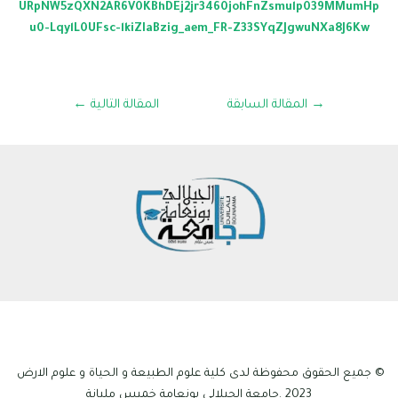
URpNW5zQXN2AR6V0KBhDEj2jr3460johFnZsmulp039MMumHp
u0-LqylL0UFsc-lkiZIaBzig_aem_FR-Z33SYqZJgwuNXa8J6Kw
→
المقالة السابقة
المقالة التالية
←
© جميع الحقوق محفوظة لدى كلية علوم الطبيعة و الحياة و علوم الارض
2023 .جامعة الجيلالي بونعامة خميس مليانة