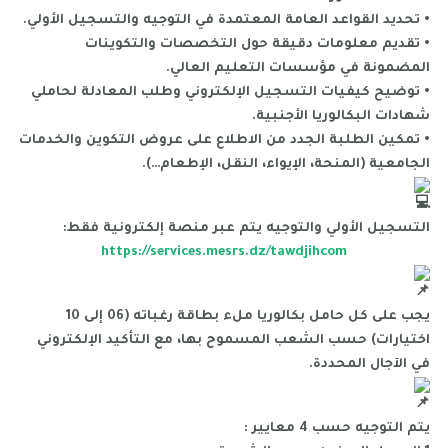
• تحديد القواعد العامة المعتمدة في التوجيه والتسجيل الأولي.
• تقديم معلومات دقيقة حول التخصصات والتكوينات
المضمونة في مؤسسات التعليم العالي.
• توضيح كيفيات التسجيل الإلكتروني وطلب المعادلة لحاملي
شهادات البكالوريا الأجنبية.
• تمكين الطلبة الجدد من الاطلاع على عروض التكوين والخدمات
الجامعية (المنحة، الإيواء، النقل، الإطعام…).
التسجيل الأولي والتوجيه يتم عبر منصة إلكترونية فقط:
https://services.mesrs.dz/tawdjihcom
يجب على كل حامل بكالوريا ملء بطاقة رغباته (06 إلى 10
اختيارات) حسب الشعب المسموح بها، مع التأكيد الإلكتروني
في الآجال المحددة.
يتم التوجيه حسب 4 معايير :