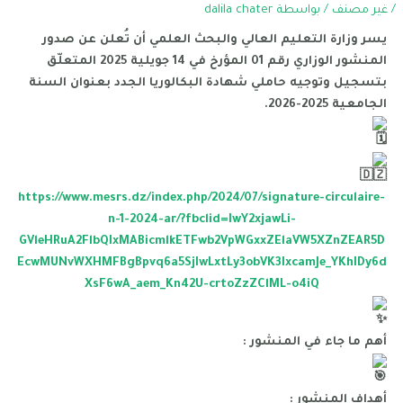
/
غير مصنف
/ بواسطة
dalila chater
يسر وزارة التعليم العالي والبحث العلمي أن تُعلن عن صدور
المنشور الوزاري رقم 01 المؤرخ في 14 جويلية 2025 المتعلّق
بتسجيل وتوجيه حاملي شهادة البكالوريا الجدد بعنوان السنة
الجامعية 2025-2026.
https://www.mesrs.dz/index.php/2024/07/signature-circulaire-
n-1-2024-ar/?fbclid=IwY2xjawLi-
GVleHRuA2FlbQIxMABicmlkETFwb2VpWGxxZElaVW5XZnZEAR5D
EcwMUNvWXHMFBgBpvq6a5SjIwLxtLy3obVK3IxcamJe_YKhIDy6d
XsF6wA_aem_Kn42U-crtoZzZClML-o4iQ
أهم ما جاء في المنشور :
أهداف المنشور :