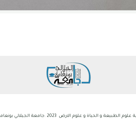
ياة و علوم الارض 2023 .جامعة الجيلالي بونعامة خميس مليانة