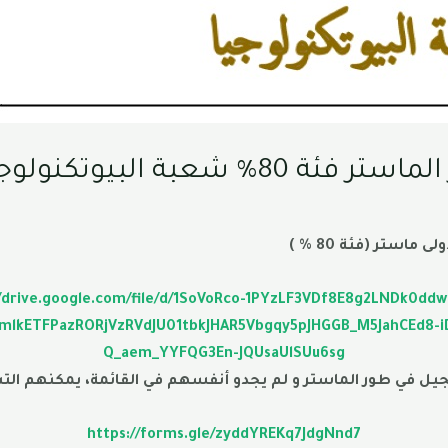
عبة البيوتكنولوجيا
استر (فئة 80 % )
//drive.google.com/file/d/1SoVoRco-1PYzLF3VDf8E8g2LNDk0ddw
icmlkETFPazRORjVzRVdJU01tbkJHAR5Vbgqy5pJHGGB_M5JahCEd
Q_aem_YYFQG3En-JQUsaUlSUu6sg
https://forms.gle/zyddYREKq7JdgNnd7