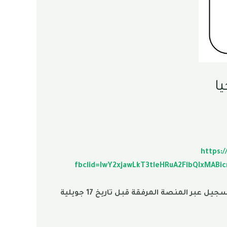
https:
fbclid=IwY2xjawLkT3tleHRuA2FlbQIxMAB
ملاحضة هامة : الطلبة الراغبين في الترشح للتسجيل في طور الماستر و لم يجدو أنفسهم في القائمة، يمكنهم التسجيل عبر المنصة المرفقة قبل تاريخ 17 جويلية