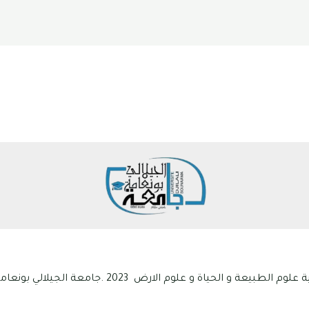
ياة و علوم الارض 2023 .جامعة الجيلالي بونعامة خميس مليانة