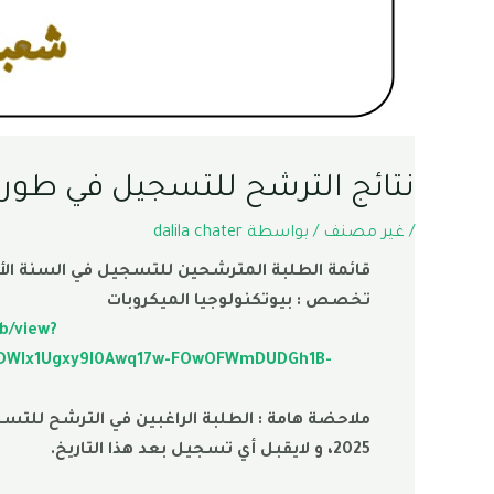
نتائج الترشح للتسجيل في طور الماستر فئة 80% ش
/
غير مصنف
/ بواسطة
dalila chater
قائمة الطلبة المترشحين للتسجيل في السنة الأولى م
تخصص : بيوتكنولوجيا الميكروبات
b/view?
8-iDWIx1Ugxy9I0Awq17w-FOwOFWmDUDGh1B-
2025، و لايقبل أي تسجيل بعد هذا التاريخ.