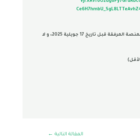
VJrXRvf6Ozdg6Py7GrdRbc
Ce6H7hmbU_SgL8LTTeAvhZ
1. الطلبة الراغبين في الترشح للتسجيل في طور الماستر ولم يجدون أنفسهم في القائمة، يمكنهم التسجيل عبر المنصة المرفقة قبل تاريخ 17 جويلية 2025، و لا
المقالة التالية
←