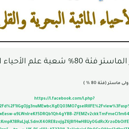
المائية البحرية و القارية
استر (فئة 80 % )
https://l.facebook.com/l.php?
%2Fd%2F1lGgOJg3nuMEwbcXgEQ03MO7gseiRlIFE%2Fview%3Fus
wEesw-u9LWnIreKf5DRQb1Qh4gYBB-ZFEMZv2ckkTmFmeCi1m64
mpK18RuLJqLSdmX40RE8zoJgZ6J8fHwH8Uy0GdRcXrzoDbOlfEF