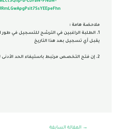
TMLctSQhp-b-LDFaW-PNdW-
RmLGwApgPsit7SsYEEpeFhn
ملاحضة هامة :
يقبل أي تسجيل بعد هذا التاريخ
2. إن فتح التخصص مرتبط باستيفاء الحد الأدنى لعدد الطلبة المسموح به للتسجيل في التخصص (15 طالب على الأقل)
→
المقالة السابقة