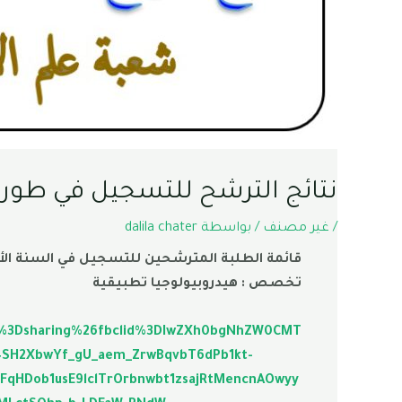
نتائج الترشح للتسجيل في طور الماستر فئة 80% شعبة علم الأحياء 
/
غير مصنف
/ بواسطة
dalila chater
قائمة الطلبة المترشحين للتسجيل في السنة الأولى م
تخصص : هيدروبيولوجيا تطبيقية
p%3Dsharing%26fbclid%3DIwZXh0bgNhZW0CMT
SH2XbwYf_gU_aem_ZrwBqvbT6dPb1kt-
qHDob1usE9lclTrOrbnwbt1zsajRtMencnAOwyy