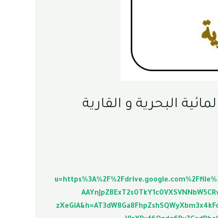
u=https%3A%2F%2Fdrive.google.com%2Ffile
AAYnJpZBExT2s0TkY1c0VXSVNNbW5CR
zXeGlA&h=AT3dW8Ga8FhpZshSQWyXbm3x4kFcK