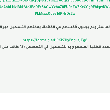
Qrp&__tn__=-UK-R&c[0]=AT37OIJ_7oUgksjcLDb0CpQjHmJ2d1mI
4qAbhLNvIM4fAc3Ee0FrSAOwYzba78FU9s2W5KcCGg9FbkpvKWU
PkMsxx0ose1dPHsDs2w
https://forms.gle/HPKk7HyEngiiajTg8