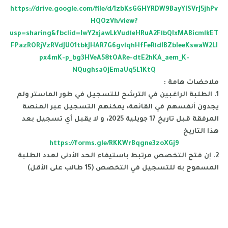
https://drive.google.com/file/d/1zbKsGGHYRDW9BayYISVrJ5jhPv
HQOzVh/view?
usp=sharing&fbclid=IwY2xjawLkVudleHRuA2FlbQIxMABicmlkET
FPazRORjVzRVdJU01tbkJHAR7G6gvlqhHfFeRldIBZbIeeKswaW2LI
px4mK-p_bg3HVeA58tOARe-dtE2hKA_aem_K-
NQughsa0jEmaUq5L1KtQ
ملاحضات هامة :
1. الطلبة الراغبين في الترشح للتسجيل في طور الماستر ولم
يجدون أنفسهم في القائمة، يمكنهم التسجيل عبر المنصة
المرفقة قبل تاريخ 17 جويلية 2025، و لا يقبل أي تسجيل بعد
هذا التاريخ
https://forms.gle/RKKWrBqgne3zoXGj9
2. إن فتح التخصص مرتبط باستيفاء الحد الأدنى لعدد الطلبة
المسموح به للتسجيل في التخصص (15 طالب على الأقل)