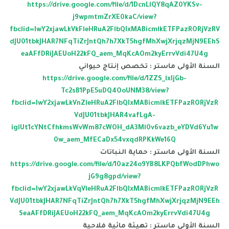
https://drive.google.com/file/d/1DcnLlQY8qAZ0YKSv-
j9wpmtmZrXE0kaC/view?
fbclid=IwY2xjawLkVkFleHRuA2FlbQIxMABicmlkETFPazRORjVzRV
dJU01tbkJHAR7NFqTiZrJntQh7h7XkT5hgfMhXwjXrjqzMjN9EEhS
eaAFfDRiJAEUoH22kFQ_aem_MqKcAOm2
kyErrvVdi47U4g
السنة الأولى ماستر : تخصص إنتاج حيواني
https://drive.google.com/file/d/1ZZS_lxIjGb-
Tc2sB1PpE5uDQ4OoUNM38/view?
fbclid=IwY2xjawLkVnZleHRuA2FlbQIxMABicmlkETFPazRORjVzR
VdJU01tbkJHAR4vafLgA-
iglUt1cYNtCfhkmsWvWm87cWOH_dA3Ml0v6vazb_eYDVd6Yu1w
0w_aem_MfECaDx54vxqdRPKkWe16Q
السنة الأولى ماستر : حماية النباتات
https://drive.google.com/file/d/10az24o9YB8LKPQbfWodDPhwo
jG9g8gpd/view?
fbclid=IwY2xjawLkVqVleHRuA2FlbQIxMABicmlkETFPazRORjVzR
VdJU01tbkJHAR7NFqTiZrJntQh7h7XkT5hgfMhXwjXrjqzMjN9EEh
SeaAFfDRiJAEUoH22kFQ_aem_MqKcAOm2kyErrvVdi47U4g
السنة الأولى ماستر : تهيئة مائية فلاحية