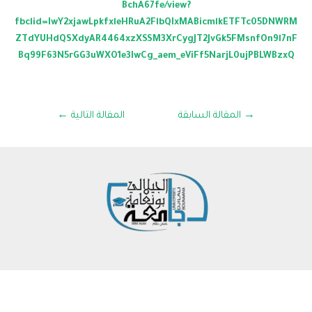
BchA67fe/view?
fbclid=IwY2xjawLpkfxleHRuA2FlbQIxMABicmlkETFTc05DNWRM
ZTdYUHdQSXdyAR4464xzXSSM3XrCygJT2JvGk5FMsnfOn9l7nF
Bq99F63N5rGG3uWXO1e3IwCg_aem_eViFf5NarjL0ujPBLWBzxQ
→
المقالة السابقة
المقالة التالية
←