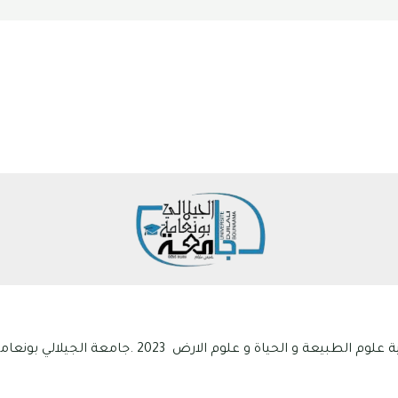
ياة و علوم الارض 2023 .جامعة الجيلالي بونعامة خميس مليانة