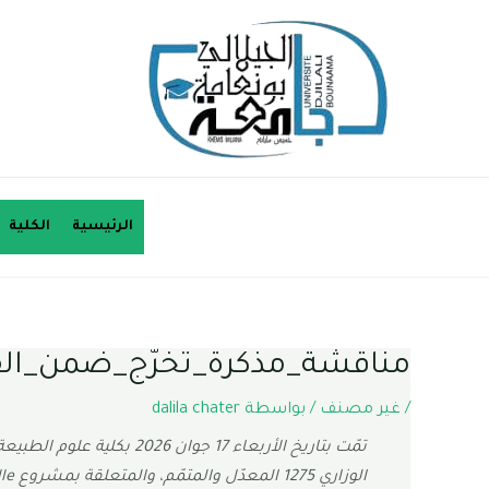
الرئيسية
الكلية
مناقشة_مذكرة_تخرّج_ضمن_القرار_
/
غير مصنف
/ بواسطة
dalila chater
تمّت بتاريخ الأربعاء 17
الوزاري 1275 المعدّل والمتمّم، والمتعلقة بمشروع NutriPaille