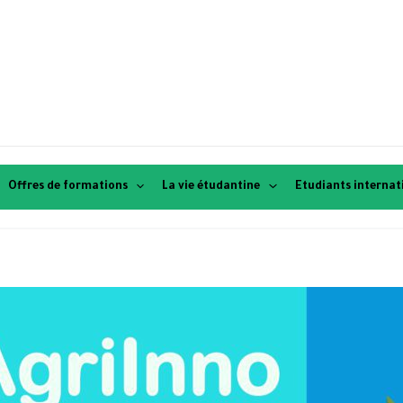
Offres de formations
La vie étudantine
Etudiants interna