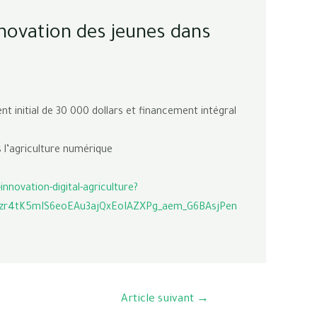
novation des jeunes dans
 initial de 30 000 dollars et financement intégral
 l’agriculture numérique
novation-digital-agriculture?
hzr4tK5mIS6eoEAu3ajQxEoIAZXPg_aem_G6BAsjPen
Article suivant
→