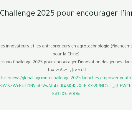
Challenge 2025 pour encourager l’in
nes innovateurs et les entrepreneurs en agrotechnologie (financement
pour la Chine)
iInno Challenge 2025 pour encourager l’innovation des jeunes dans
للتحميل اضغط هنا:
lture/news/global-agriinno-challenge-2025-launches-empower-youth-in
TE3bVlSZWxEUTl1NVloblVwAR4xsR4MQKIzXdFjKXs9RHtCqT_q1jFWC
dkd32X3aV0Dbg