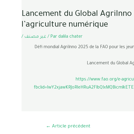
Lancement du Global AgriInno 
l’agriculture numérique
/
غير مصنف
/ Par
dalila chater
Défi mondial AgriInno 2025 de la FAO pour les jeu
Lancement du Global Agr
https://www.fao.org/e-agricu
fbclid=IwY2xjawKRJoRleHRuA2FlbQIxMQBicmlkE
←
Article précédent