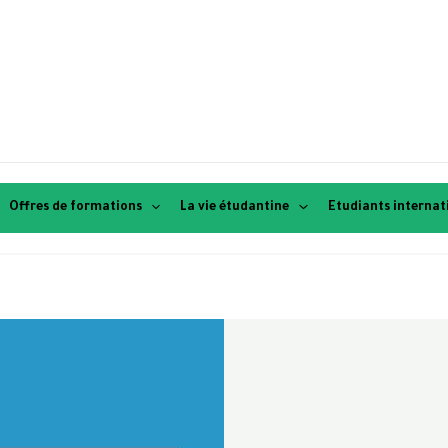
Offres de formations
La vie étudantine
Etudiants interna