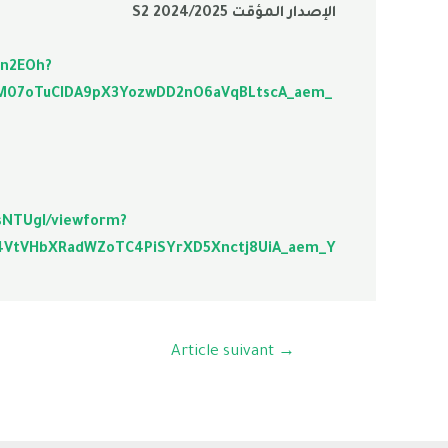
الإصدار المؤقت S2 2024/2025
sn2EOh?
RtM07oTuCIDA9pX3YozwDD2nO6aVqBLtscA_aem_
sNTUgI/viewform?
R4VtVHbXRadWZoTC4PiSYrXD5Xnctj8UiA_aem_Y
Article suivant
→