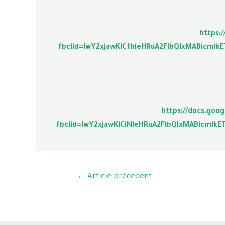
https:
fbclid=IwY2xjawKlCfhleHRuA2FlbQIxMABicm
https://docs.go
fbclid=IwY2xjawKlCiNleHRuA2FlbQIxMABicm
←
Article précédent