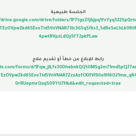
الجلسة طبيعية
//drive.google.com/drive/folders/1P7tgxZfjbjpq1fvYyq322SpQrl
lkETEzOVpwZkd6SExoTld5VnVNAR73Ic3GSqSfks3_5dReSeLhLk0
4pwtRVpzLdQy5fT2pkPLuw
رابط للإبلاغ عن خطأ أو تقديم علاج
ogle.com/forms/d/1Fqw_jiLfx30DhebnkQQ50MSg2m71md5pCj77a
lkETEzOVpwZkd6SExoTld5VnVNAR7ZzxAzfCKlfVI90u9H6O21me_q
0rRUepmrQuqS09Ytl7HbA&edit_requested=true