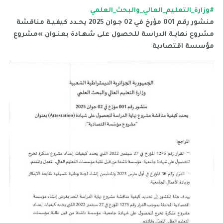
#وزارة_التعليم_العالي_والبحث_العلمي
منشور رقم 001 مؤرخ في 02 جـوان 2025 يحـدد كيفيـة مناقشة
مشروع نهايـة الدراسة للحصول على شهـادة بعنـوان »مشروع
مؤسسة اقتصادية