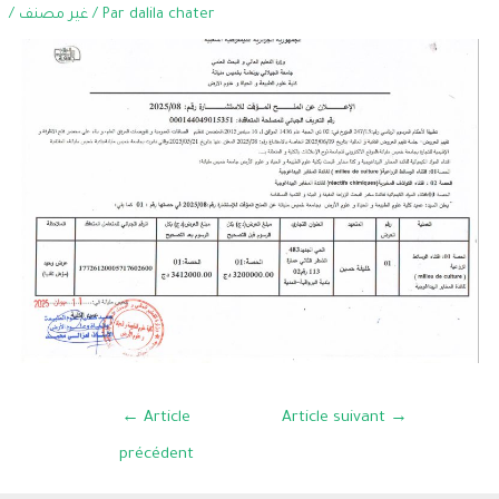
/
غير مصنف
/ Par
dalila chater
←
Article
Article suivant
→
précédent