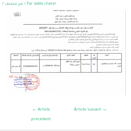
/
غير مصنف
/ Par
dalila chater
←
Article
Article suivant
→
précédent