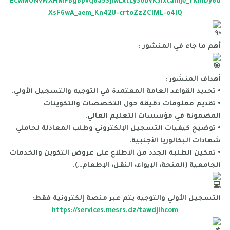
EcwMUNvWXHMFBgBpvq6a5SjIwLxtLy3obVK3IxcamJe_YKhIDy6d
XsF6wA_aem_Kn42U-crtoZzZClML-o4iQ
أهم ما جاء في المنشور :
أهداف المنشور :
• تحديد القواعد العامة المعتمدة في التوجيه والتسجيل الأولي.
• تقديم معلومات دقيقة حول التخصصات والتكوينات
المضمونة في مؤسسات التعليم العالي.
• توضيح كيفيات التسجيل الإلكتروني وطلب المعادلة لحاملي
شهادات البكالوريا الأجنبية.
• تمكين الطلبة الجدد من الاطلاع على عروض التكوين والخدمات
الجامعية (المنحة، الإيواء، النقل، الإطعام…).
التسجيل الأولي والتوجيه يتم عبر منصة إلكترونية فقط:
https://services.mesrs.dz/tawdjihcom