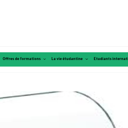
Offres de formations
La vie étudantine
Etudiants interna