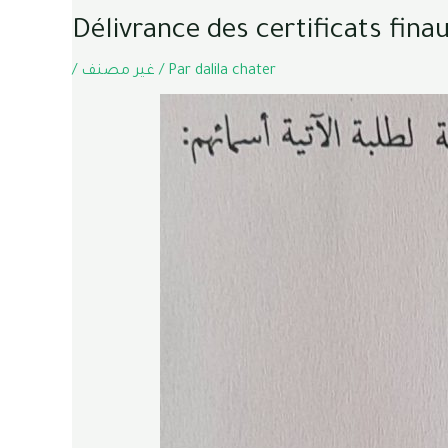
Délivrance des certificats fin
/
غير مصنف
/ Par
dalila chater