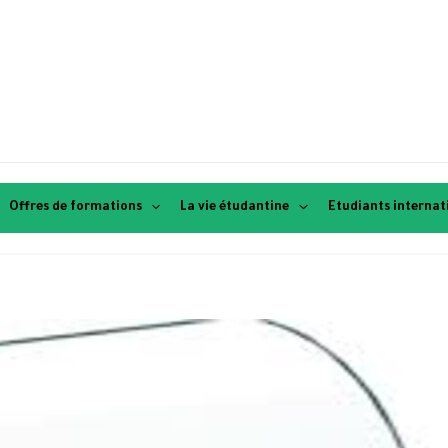
Offres de formations
La vie étudantine
Etudiants interna