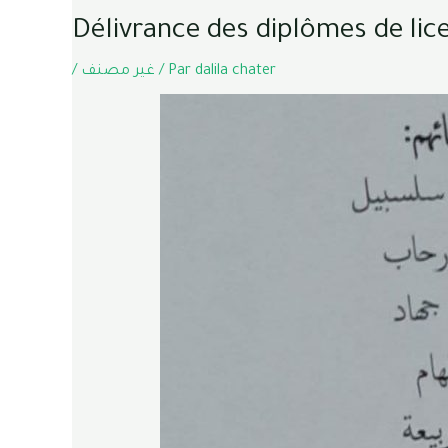
Délivrance des diplômes de lic
/
غير مصنف
/ Par
dalila chater